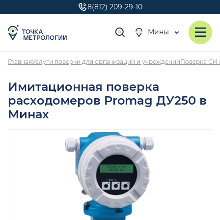
8(812) 209-29-10
Мины
Главная
Услуги поверки для организаций и учреждений
Поверка СИ 
Имитационная поверка
расходомеров Promag ДУ250 в
Минах