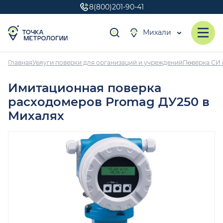
8(800)201-90-41
Михали
Главная
Услуги поверки для организаций и учреждений
Поверка СИ 
Имитационная поверка
расходомеров Promag ДУ250 в
Михалях