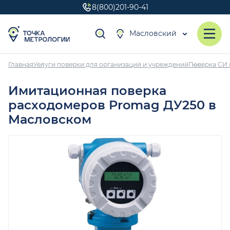
8(800)201-90-41
Масловский
Главная
Услуги поверки для организаций и учреждений
Поверка СИ 
Имитационная поверка
расходомеров Promag ДУ250 в
Масловском