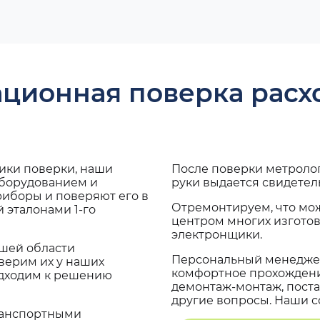
ационная поверка рас
дики поверки, наши
После поверки метроло
оборудованием и
руки выдается свидетел
риборы и поверяют его в
Отремонтируем, что мо
 эталонами 1-го
центром многих изгото
электронщики.
ашей области
Персональный менеджер
верим их у наших
комфортное прохождение
одходим к решению
демонтаж-монтаж, поста
другие вопросы. Наши со
транспортными