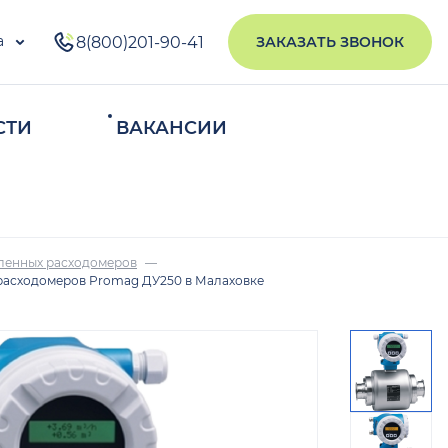
а
8(800)201-90-41
ЗАКАЗАТЬ ЗВОНОК
СТИ
ВАКАНСИИ
ИСКАТЬ
ленных расходомеров
расходомеров Promag ДУ250 в Малаховке