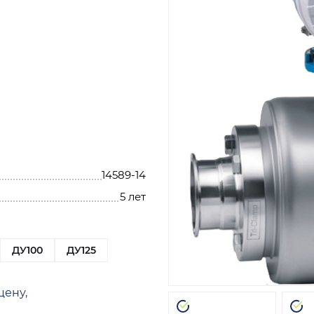
14589-14
5 лет
ДУ100
ДУ125
цену,