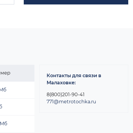
змер
Контакты для связи в
Малаховке:
 Мб
8(800)201-90-41
771@metrotochka.ru
б
 Мб