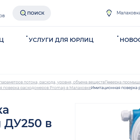
Малаховк
ПОИСК
ов
Ц
УСЛУГИ ДЛЯ ЮРЛИЦ
НОВО
параметров потока, расхода, уровня, объема веществ
Поверка промыш
я поверка расходомеров Promag в Малаховке
Имитационная поверка 
ка
 ДУ250 в