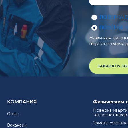
ПОВЕРКА 
ПОВЕРКА 
Нажимая на кноп
персональных д
ЗАКАЗАТЬ З
КОМПАНИЯ
Физическим 
Поверка кварт
О нас
теплосчетчиков
Замена счетчик
Вакансии