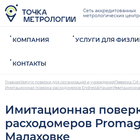
Сеть аккредитованных
метрологических центр
КОМПАНИЯ
УСЛУГИ ДЛЯ ФИЗЛИ
КОНТАКТЫ
Главная
Услуги поверки для организаций и учреждений
Поверка СИ 
Имитационная поверка расходомеров Endress&Hauser
Имитационна
Имитационная повер
расходомеров Promag
Малаховке