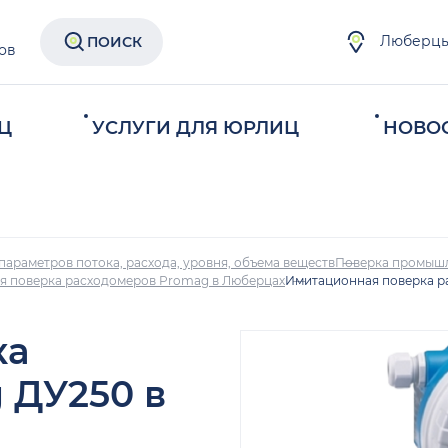
Люберц
ПОИСК
ов
Ц
УСЛУГИ ДЛЯ ЮРЛИЦ
НОВО
параметров потока, расхода, уровня, объема веществ
Поверка промыш
я поверка расходомеров Promag в Люберцах
Имитационная поверка р
ка
 ДУ250 в