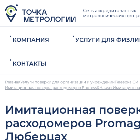
Сеть аккредитованных
метрологических центр
КОМПАНИЯ
УСЛУГИ ДЛЯ ФИЗЛИ
КОНТАКТЫ
Главная
Услуги поверки для организаций и учреждений
Поверка СИ 
Имитационная поверка расходомеров Endress&Hauser
Имитационна
Имитационная повер
расходомеров Promag
Люберцах