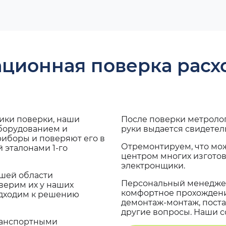
ационная поверка рас
дики поверки, наши
После поверки метроло
оборудованием и
руки выдается свидетел
риборы и поверяют его в
Отремонтируем, что мо
 эталонами 1-го
центром многих изгото
электронщики.
ашей области
Персональный менеджер
верим их у наших
комфортное прохождение
одходим к решению
демонтаж-монтаж, поста
другие вопросы. Наши со
транспортными