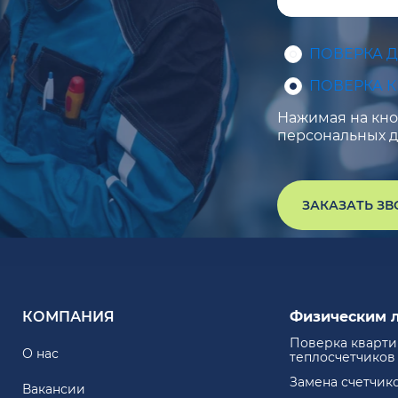
ПОВЕРКА 
ПОВЕРКА 
Нажимая на кноп
персональных д
ЗАКАЗАТЬ З
КОМПАНИЯ
Физическим 
Поверка кварт
О нас
теплосчетчиков
Замена счетчик
Вакансии