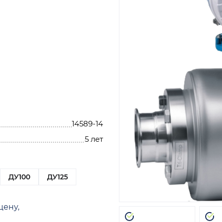
14589-14
5 лет
ДУ100
ДУ125
цену,