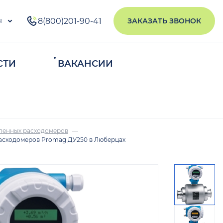
ы
8(800)201-90-41
ЗАКАЗАТЬ ЗВОНОК
СТИ
ВАКАНСИИ
ИСКАТЬ
ленных расходомеров
асходомеров Promag ДУ250 в Люберцах