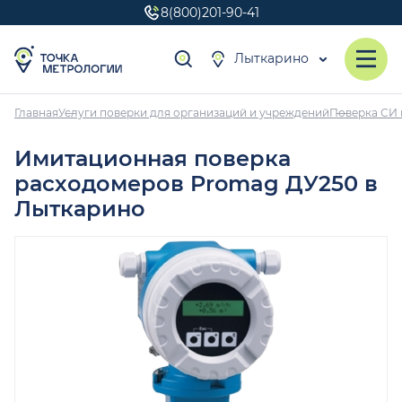
8(800)201-90-41
Лыткарино
Главная
Услуги поверки для организаций и учреждений
Поверка СИ 
Имитационная поверка
расходомеров Promag ДУ250 в
Лыткарино