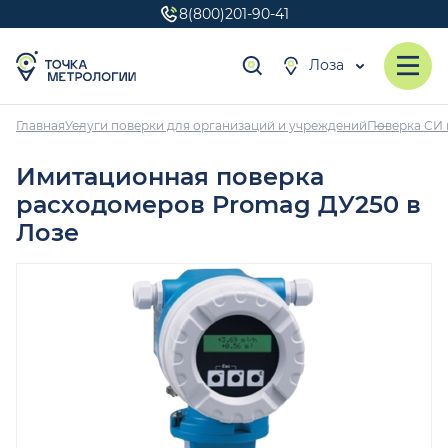
8(800)201-90-41
Лоза
Главная
Услуги поверки для организаций и учреждений
Поверка СИ 
Имитационная поверка
расходомеров Promag ДУ250 в
Лозе