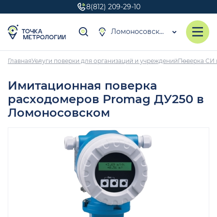
8(812) 209-29-10
Ломоносовский
Главная
Услуги поверки для организаций и учреждений
Поверка СИ 
Имитационная поверка
расходомеров Promag ДУ250 в
Ломоносовском