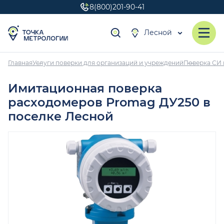
8(800)201-90-41
Лесной
Главная
Услуги поверки для организаций и учреждений
Поверка СИ 
Имитационная поверка
расходомеров Promag ДУ250 в
поселке Лесной