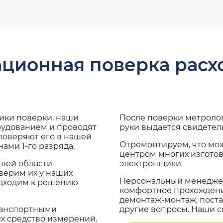
ационная поверка рас
дики поверки, наши
После поверки метроло
рудованием и проводят
руки выдается свидетел
поверяют его в нашей
Отремонтируем, что мо
ами 1-го разряда.
центром многих изгото
ашей области
электронщики.
верим их у наших
Персональный менеджер
одходим к решению
комфортное прохождение
демонтаж-монтаж, поста
транспортными
другие вопросы. Наши со
х средство измерений.