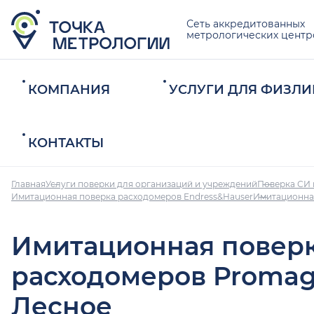
Сеть аккредитованных
метрологических центр
КОМПАНИЯ
УСЛУГИ ДЛЯ ФИЗЛИ
КОНТАКТЫ
Главная
Услуги поверки для организаций и учреждений
Поверка СИ 
Имитационная поверка расходомеров Endress&Hauser
Имитационная
Имитационная повер
расходомеров Promag
Лесное