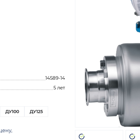
14589-14
5 лет
ДУ100
ДУ125
цену,