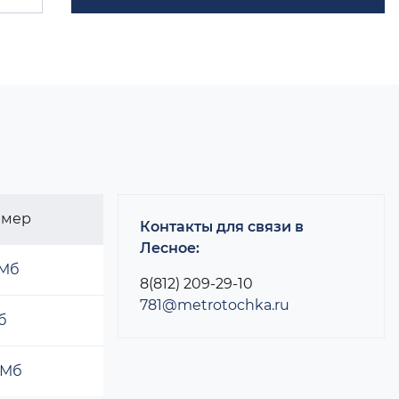
змер
Контакты для связи в
Лесное:
 Мб
8(812) 209-29-10
781@metrotochka.ru
б
 Мб