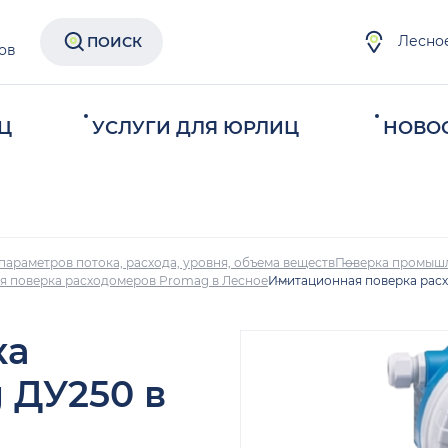
Лесно
ПОИСК
ов
Ц
УСЛУГИ ДЛЯ ЮРЛИЦ
НОВО
параметров потока, расхода, уровня, объема веществ
Поверка промыш
 поверка расходомеров Promag в Лесное
Имитационная поверка рас
ка
 ДУ250 в