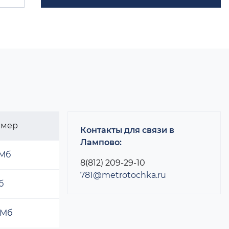
змер
Контакты для связи в
Лампово:
 Мб
8(812) 209-29-10
781@metrotochka.ru
б
 Мб