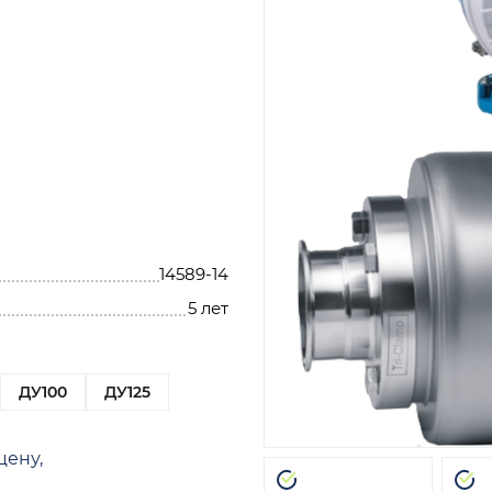
14589-14
5 лет
ДУ100
ДУ125
цену,