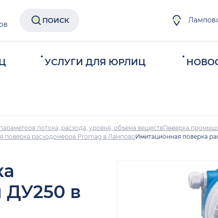
Лампов
ПОИСК
ов
Ц
УСЛУГИ ДЛЯ ЮРЛИЦ
НОВО
параметров потока, расхода, уровня, объема веществ
Поверка промыш
я поверка расходомеров Promag в Лампово
Имитационная поверка ра
ка
 ДУ250 в