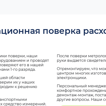
ационная поверка рас
дики поверки, наши
После поверки метроло
борудованием и проводят
руки выдается свидетел
поверяют его в нашей
Отремонтируем, что мо
ами 1-го разряда.
центром многих изгото
ашей области
электронщики.
верим их у наших
Персональный менеджер
одходим к решению
комфортное прохождение
демонтаж-монтаж, поста
транспортными
другие вопросы. Наши со
х средство измерений.