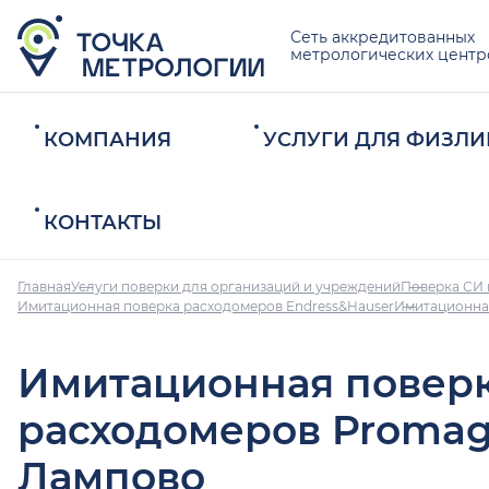
Сеть аккредитованных
метрологических центр
КОМПАНИЯ
УСЛУГИ ДЛЯ ФИЗЛИ
КОНТАКТЫ
Главная
Услуги поверки для организаций и учреждений
Поверка СИ 
Имитационная поверка расходомеров Endress&Hauser
Имитационна
Имитационная повер
расходомеров Promag
Лампово