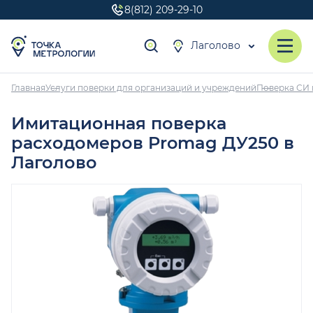
8(812) 209-29-10
Лаголово
Главная
Услуги поверки для организаций и учреждений
Поверка СИ 
Имитационная поверка
расходомеров Promag ДУ250 в
Лаголово