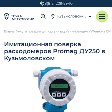
8(812) 209-29-10
Кузьмоловский
Главная
Услуги поверки для организаций и учреждений
Поверка СИ 
Имитационная поверка
расходомеров Promag ДУ250 в
Кузьмоловском