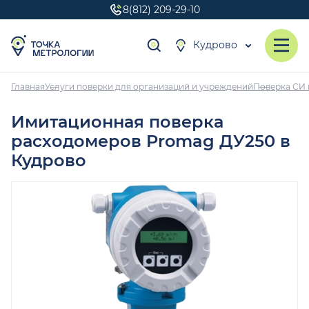
8(812) 209-29-10
Кудрово
Главная
Услуги поверки для организаций и учреждений
Поверка СИ 
Имитационная поверка
расходомеров Promag ДУ250 в
Кудрово