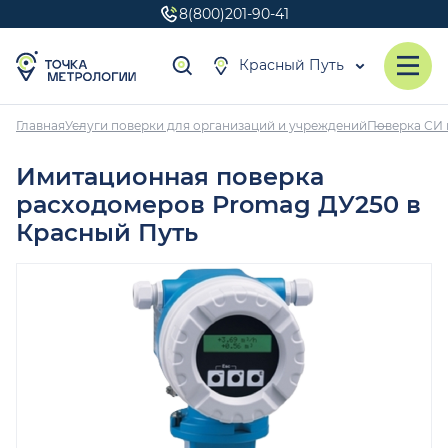
8(800)201-90-41
Красный Путь
Главная
Услуги поверки для организаций и учреждений
Поверка СИ 
Имитационная поверка
расходомеров Promag ДУ250 в
Красный Путь