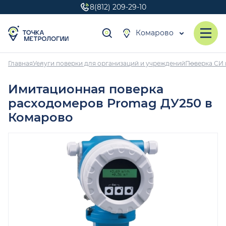
8(812) 209-29-10
Комарово
Главная
Услуги поверки для организаций и учреждений
Поверка СИ 
Имитационная поверка
расходомеров Promag ДУ250 в
Комарово