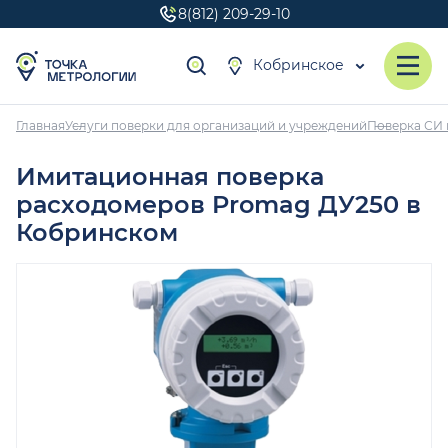
8(812) 209-29-10
Кобринское
Главная
Услуги поверки для организаций и учреждений
Поверка СИ 
Имитационная поверка
расходомеров Promag ДУ250 в
Кобринском