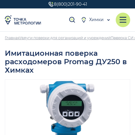
8(800)201-90-41
Химки
Главная
Услуги поверки для организаций и учреждений
Поверка СИ 
Имитационная поверка
расходомеров Promag ДУ250 в
Химках