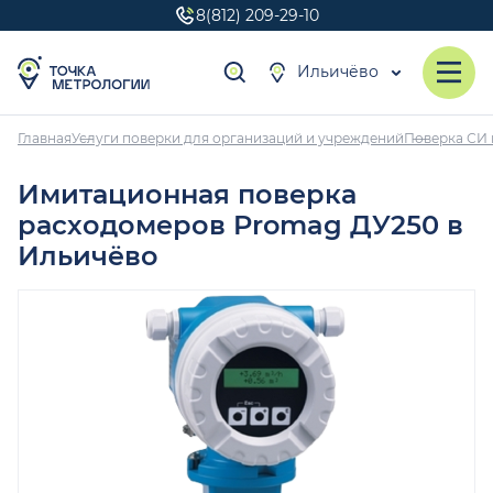
8(812) 209-29-10
Ильичёво
Главная
Услуги поверки для организаций и учреждений
Поверка СИ 
Имитационная поверка
расходомеров Promag ДУ250 в
Ильичёво