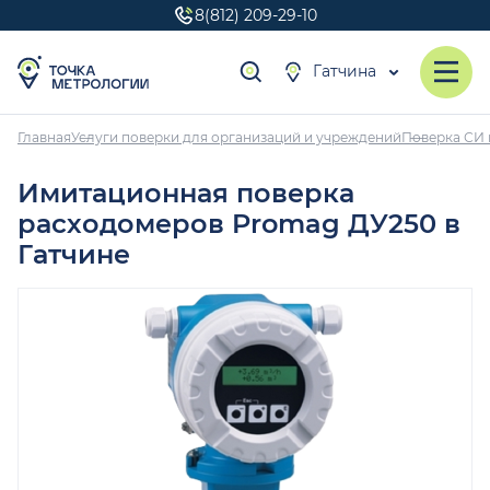
8(812) 209-29-10
Гатчина
Главная
Услуги поверки для организаций и учреждений
Поверка СИ 
Имитационная поверка
расходомеров Promag ДУ250 в
Гатчине