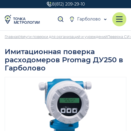
8(812) 209-29-10
Гарболово
Главная
Услуги поверки для организаций и учреждений
Поверка СИ 
Имитационная поверка
расходомеров Promag ДУ250 в
Гарболово