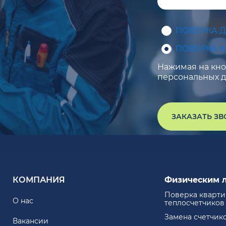
ПОВЕРКА 
ПОВЕРКА 
Нажимая на кноп
персональных д
ЗАКАЗАТЬ З
КОМПАНИЯ
Физическим 
Поверка кварт
О нас
теплосчетчиков
Замена счетчик
Вакансии