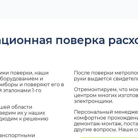
ационная поверка рас
дики поверки, наши
После поверки метроло
оборудованием и
руки выдается свидетел
риборы и поверяют его в
Отремонтируем, что мо
 эталонами 1-го
центром многих изгото
электронщики.
ашей области
Персональный менеджер
верим их у наших
комфортное прохождение
одходим к решению
демонтаж-монтаж, поста
другие вопросы. Наши со
транспортными