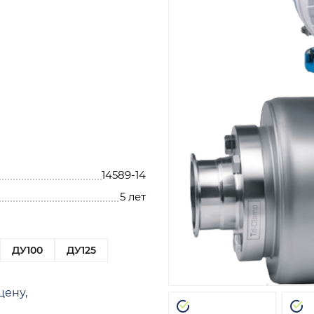
14589-14
5 лет
ДУ100
ДУ125
цену,