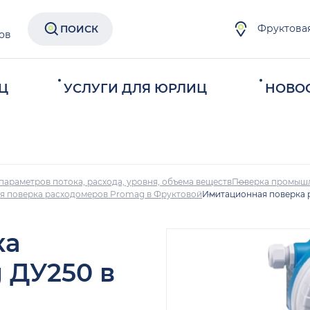
Фруктова
ПОИСК
ов
Ц
УСЛУГИ ДЛЯ ЮРЛИЦ
НОВО
параметров потока, расхода, уровня, объема веществ
Поверка промыш
я поверка расходомеров Promag в Фруктовой
Имитационная поверка 
ка
 ДУ250 в