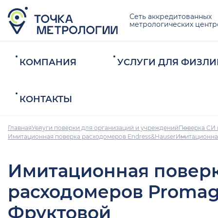
Сеть аккредитованных
метрологических центр
КОМПАНИЯ
УСЛУГИ ДЛЯ ФИЗЛИ
КОНТАКТЫ
Главная
Услуги поверки для организаций и учреждений
Поверка СИ 
Имитационная поверка расходомеров Endress&Hauser
Имитационна
Имитационная повер
расходомеров Promag
Фруктовой