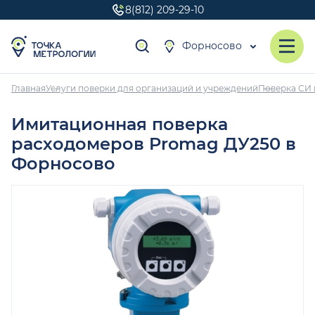
8(812) 209-29-10
Форносово
Главная
Услуги поверки для организаций и учреждений
Поверка СИ 
Имитационная поверка
расходомеров Promag ДУ250 в
Форносово