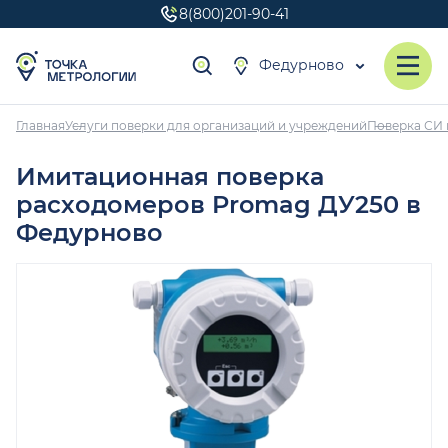
8(800)201-90-41
Федурново
Главная
Услуги поверки для организаций и учреждений
Поверка СИ 
Имитационная поверка
расходомеров Promag ДУ250 в
Федурново