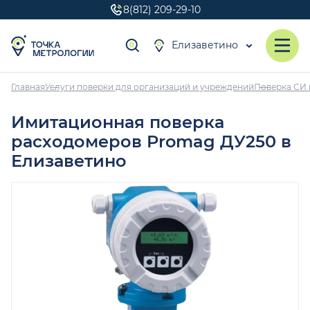
8(812) 209-29-10
Елизаветино
Главная
Услуги поверки для организаций и учреждений
Поверка СИ 
Имитационная поверка
расходомеров Promag ДУ250 в
Елизаветино