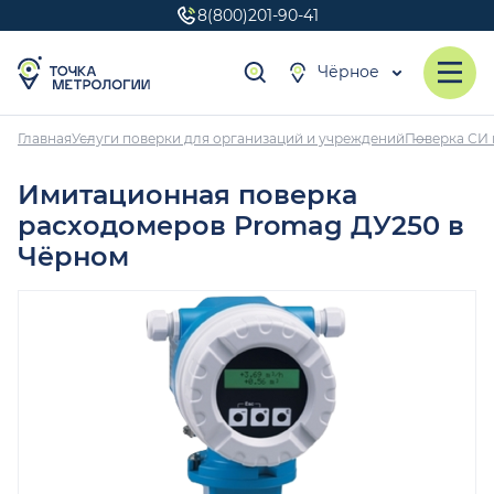
8(800)201-90-41
Чёрное
Главная
Услуги поверки для организаций и учреждений
Поверка СИ 
Имитационная поверка
расходомеров Promag ДУ250 в
Чёрном