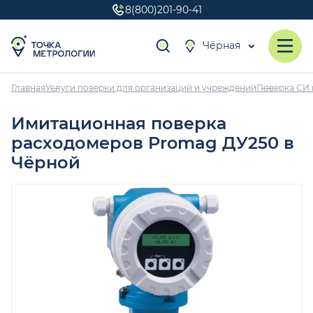
8(800)201-90-41
Чёрная
Главная
Услуги поверки для организаций и учреждений
Поверка СИ 
Имитационная поверка
расходомеров Promag ДУ250 в
Чёрной