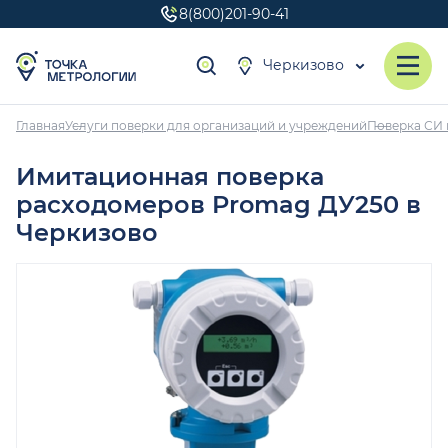
8(800)201-90-41
Черкизово
Главная
Услуги поверки для организаций и учреждений
Поверка СИ 
Имитационная поверка
расходомеров Promag ДУ250 в
Черкизово