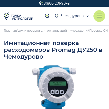
8(800)201-90-41
Чемодурово
Главная
Услуги поверки для организаций и учреждений
Поверка СИ 
Имитационная поверка
расходомеров Promag ДУ250 в
Чемодурово