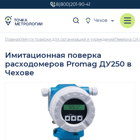
8(800)201-90-41
Чехов
Главная
Услуги поверки для организаций и учреждений
Поверка СИ 
Имитационная поверка
расходомеров Promag ДУ250 в
Чехове