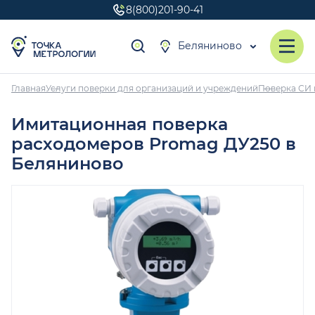
8(800)201-90-41
Беляниново
Главная
Услуги поверки для организаций и учреждений
Поверка СИ 
Имитационная поверка
расходомеров Promag ДУ250 в
Беляниново