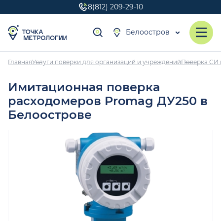
8(812) 209-29-10
Белоостров
Главная
Услуги поверки для организаций и учреждений
Поверка СИ 
Имитационная поверка
расходомеров Promag ДУ250 в
Белоострове