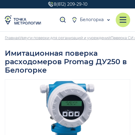
8(812) 209-29-10
Белогорка
Главная
Услуги поверки для организаций и учреждений
Поверка СИ 
Имитационная поверка
расходомеров Promag ДУ250 в
Белогорке