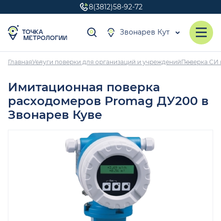
8(3812)58-92-72
Звонарев Кут
Главная
Услуги поверки для организаций и учреждений
Поверка СИ 
Имитационная поверка
расходомеров Promag ДУ200 в
Звонарев Куве