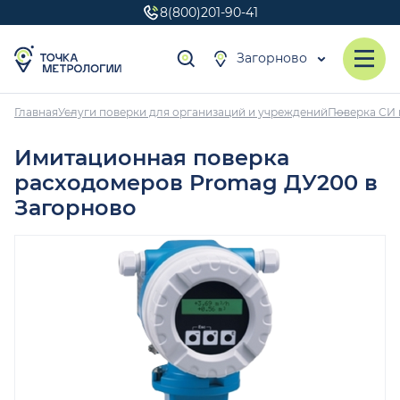
8(800)201-90-41
Загорново
Главная
Услуги поверки для организаций и учреждений
Поверка СИ 
Имитационная поверка
расходомеров Promag ДУ200 в
Загорново