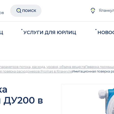
Яланку
ПОИСК
ов
Ц
УСЛУГИ ДЛЯ ЮРЛИЦ
НОВО
параметров потока, расхода, уровня, объема веществ
Поверка промыш
я поверка расходомеров Promag в Яланкуле
Имитационная поверка р
ка
 ДУ200 в