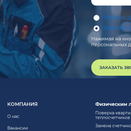
ПОВЕРКА 
ПОВЕРКА 
Нажимая на кноп
персональных д
ЗАКАЗАТЬ З
КОМПАНИЯ
Физическим 
Поверка кварт
О нас
теплосчетчиков
Замена счетчик
Вакансии