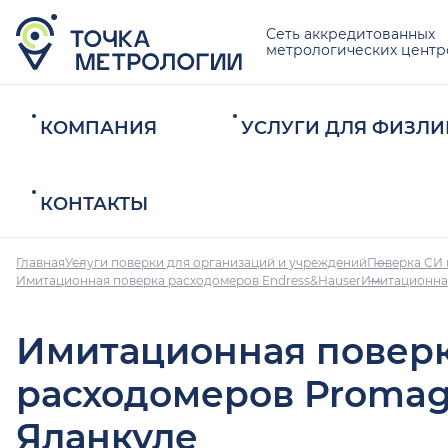
Сеть аккредитованных
метрологических центр
КОМПАНИЯ
УСЛУГИ ДЛЯ ФИЗЛИ
КОНТАКТЫ
Главная
Услуги поверки для организаций и учреждений
Поверка СИ 
Имитационная поверка расходомеров Endress&Hauser
Имитационна
Имитационная повер
расходомеров Promag
Яланкуле