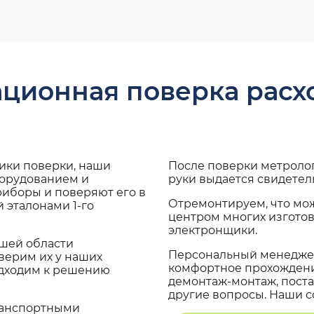
ационная поверка рас
дики поверки, наши
После поверки метроло
борудованием и
руки выдается свидетел
риборы и поверяют его в
Отремонтируем, что мо
 эталонами 1-го
центром многих изгото
электронщики.
ашей области
Персональный менеджер
верим их у наших
комфортное прохождение
одходим к решению
демонтаж-монтаж, поста
другие вопросы. Наши со
транспортными