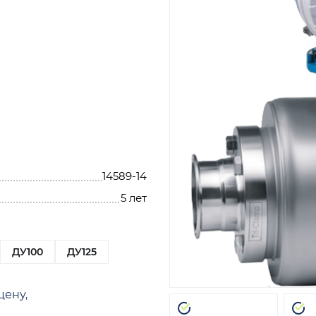
14589-14
5 лет
ДУ100
ДУ125
цену,