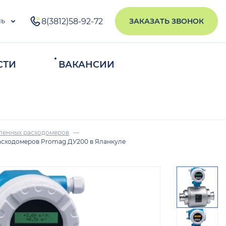
ль
8(3812)58-92-72
ЗАКАЗАТЬ ЗВОНОК
СТИ
ВАКАНСИИ
ИСКАТЬ
ленных расходомеров
асходомеров Promag ДУ200 в Яланкуле