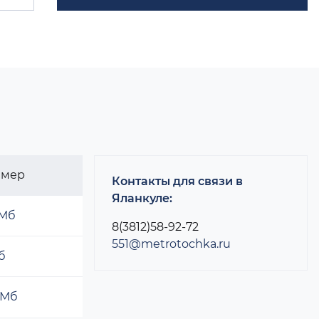
змер
Контакты для связи в
Яланкуле:
 Мб
8(3812)58-92-72
551@metrotochka.ru
б
 Мб