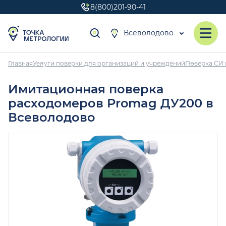
8(800)201-90-41
Всеволодово
Главная
Услуги поверки для организаций и учреждений
Поверка СИ 
Имитационная поверка
расходомеров Promag ДУ200 в
Всеволодово