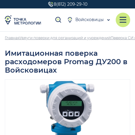
8(812) 209-29-10
Войсковицы
Главная
Услуги поверки для организаций и учреждений
Поверка СИ 
Имитационная поверка
расходомеров Promag ДУ200 в
Войсковицах