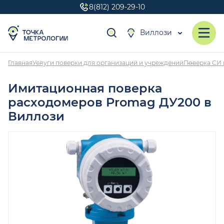
8(812) 209-29-10
Виллози
Главная
Услуги поверки для организаций и учреждений
Поверка СИ 
Имитационная поверка
расходомеров Promag ДУ200 в
Виллози