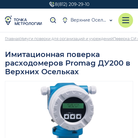
8(812) 209-29-10
Верхние Осельки
Главная
Услуги поверки для организаций и учреждений
Поверка СИ 
Имитационная поверка
расходомеров Promag ДУ200 в
Верхних Осельках