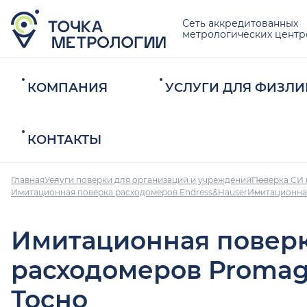
Сеть аккредитованных
метрологических центр
КОМПАНИЯ
УСЛУГИ ДЛЯ ФИЗЛИ
КОНТАКТЫ
Главная
Услуги поверки для организаций и учреждений
Поверка СИ 
Имитационная поверка расходомеров Endress&Hauser
Имитационная
Имитационная повер
расходомеров Promag
Тосно