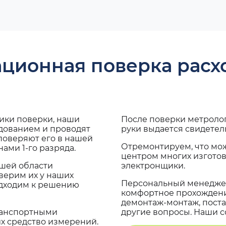
ационная поверка рас
дики поверки, наши
После поверки метроло
удованием и проводят
руки выдается свидетел
поверяют его в нашей
Отремонтируем, что мо
ами 1-го разряда.
центром многих изгото
ашей области
электронщики.
верим их у наших
Персональный менеджер
одходим к решению
комфортное прохождение
демонтаж-монтаж, поста
транспортными
другие вопросы. Наши со
х средство измерений.