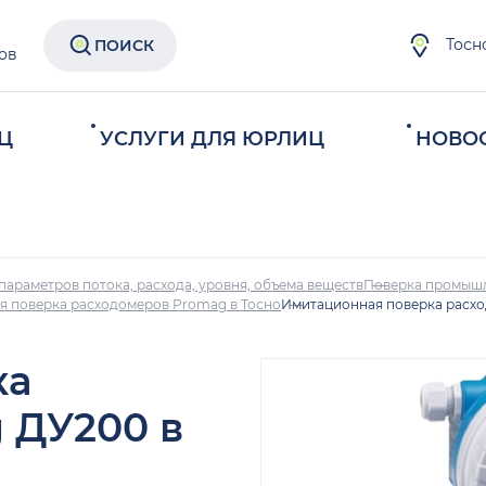
Тосн
ПОИСК
ов
Ц
УСЛУГИ ДЛЯ ЮРЛИЦ
НОВО
параметров потока, расхода, уровня, объема веществ
Поверка промыш
 поверка расходомеров Promag в Тосно
Имитационная поверка расхо
ка
 ДУ200 в