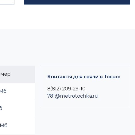
змер
Контакты для связи в Тосно:
8(812) 209-29-10
 Мб
781@metrotochka.ru
б
 Мб