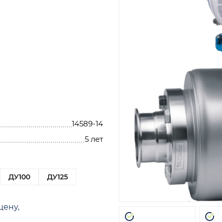
14589-14
5 лет
ДУ100
ДУ125
цену,