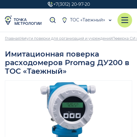
+7(3012) 20-97-20
ТОС «Таежный»
Главная
Услуги поверки для организаций и учреждений
Поверка СИ 
Имитационная поверка
расходомеров Promag ДУ200 в
ТОС «Таежный»