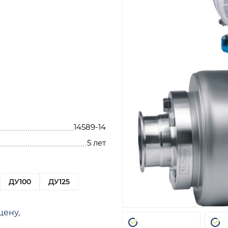
14589-14
5 лет
ДУ100
ДУ125
цену,