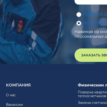
ПОВЕРКА 
ПОВЕРКА 
Нажимая на кноп
персональных д
ЗАКАЗАТЬ З
КОМПАНИЯ
Физическим 
Поверка кварт
О нас
теплосчетчиков
Замена счетчик
Вакансии