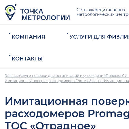
Сеть аккредитованных
метрологических центр
КОМПАНИЯ
УСЛУГИ ДЛЯ ФИЗЛИ
КОНТАКТЫ
Главная
Услуги поверки для организаций и учреждений
Поверка СИ 
Имитационная поверка расходомеров Endress&Hauser
Имитационная
Имитационная повер
расходомеров Promag
ТОС «Отрадное»