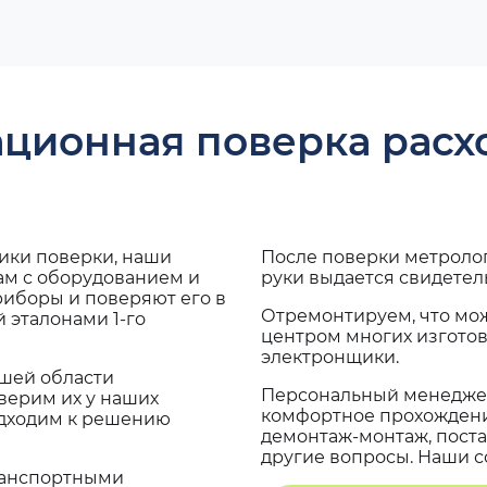
ационная поверка рас
дики поверки, наши
После поверки метроло
ам с оборудованием и
руки выдается свидетел
риборы и поверяют его в
Отремонтируем, что мо
 эталонами 1-го
центром многих изгото
электронщики.
ашей области
Персональный менеджер
верим их у наших
комфортное прохождение
одходим к решению
демонтаж-монтаж, поста
другие вопросы. Наши со
транспортными