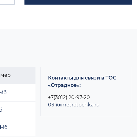
змер
Контакты для связи в ТОС
«Отрадное»:
 Мб
+7(3012) 20-97-20
031@metrotochka.ru
б
 Мб