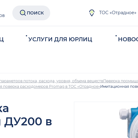
ТОС «Отрадное»
ПОИСК
ов
Ц
УСЛУГИ ДЛЯ ЮРЛИЦ
НОВО
параметров потока, расхода, уровня, объема веществ
Поверка промыш
 поверка расходомеров Promag в ТОС «Отрадное»
Имитационная пов
ка
 ДУ200 в