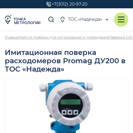
+7(3012) 20-97-20
ТОС «Надежда»
Главная
Услуги поверки для организаций и учреждений
Поверка СИ 
Имитационная поверка
расходомеров Promag ДУ200 в
ТОС «Надежда»