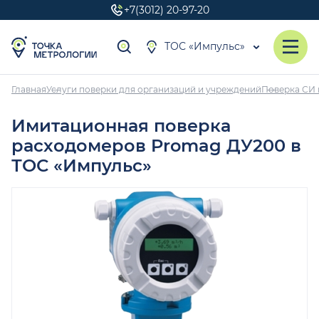
+7(3012) 20-97-20
ТОС «Импульс»
Главная
Услуги поверки для организаций и учреждений
Поверка СИ 
Имитационная поверка
расходомеров Promag ДУ200 в
ТОС «Импульс»