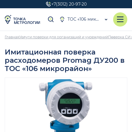
+7(3012) 20-97-20
ТОС «106 микрорайон»
Главная
Услуги поверки для организаций и учреждений
Поверка СИ 
Имитационная поверка
расходомеров Promag ДУ200 в
ТОС «106 микрорайон»