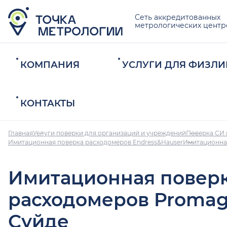
Сеть аккредитованных
метрологических центр
КОМПАНИЯ
УСЛУГИ ДЛЯ ФИЗЛИ
КОНТАКТЫ
Главная
Услуги поверки для организаций и учреждений
Поверка СИ 
Имитационная поверка расходомеров Endress&Hauser
Имитационная
Имитационная повер
расходомеров Promag
Суйде