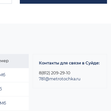
змер
Контакты для связи в Суйде:
8(812) 209-29-10
 Мб
781@metrotochka.ru
б
 Мб