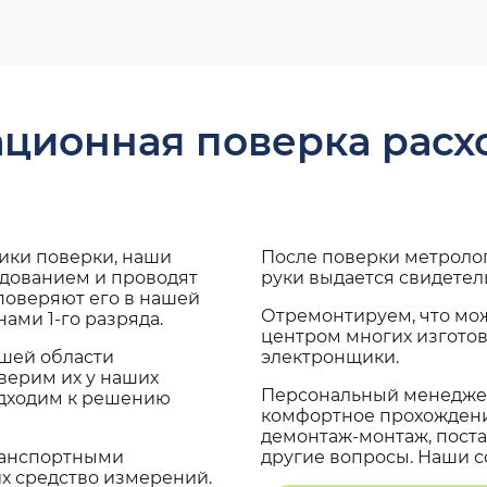
ационная поверка рас
дики поверки, наши
После поверки метроло
удованием и проводят
руки выдается свидетел
поверяют его в нашей
Отремонтируем, что мо
ами 1-го разряда.
центром многих изгото
ашей области
электронщики.
верим их у наших
Персональный менеджер
одходим к решению
комфортное прохождение
демонтаж-монтаж, поста
транспортными
другие вопросы. Наши со
х средство измерений.