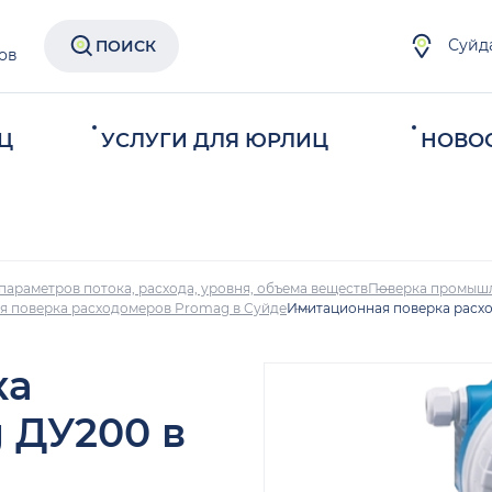
Суйд
ПОИСК
ов
Ц
УСЛУГИ ДЛЯ ЮРЛИЦ
НОВО
параметров потока, расхода, уровня, объема веществ
Поверка промыш
 поверка расходомеров Promag в Суйде
Имитационная поверка расх
ка
 ДУ200 в