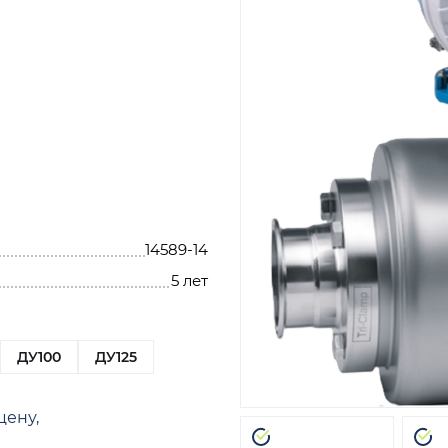
14589-14
5 лет
ДУ100
ДУ125
цену,