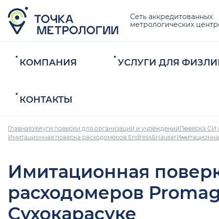
Сеть аккредитованных
метрологических центр
КОМПАНИЯ
УСЛУГИ ДЛЯ ФИЗЛИ
КОНТАКТЫ
Главная
Услуги поверки для организаций и учреждений
Поверка СИ 
Имитационная поверка расходомеров Endress&Hauser
Имитационная
Имитационная повер
расходомеров Promag
Сухокарасуке