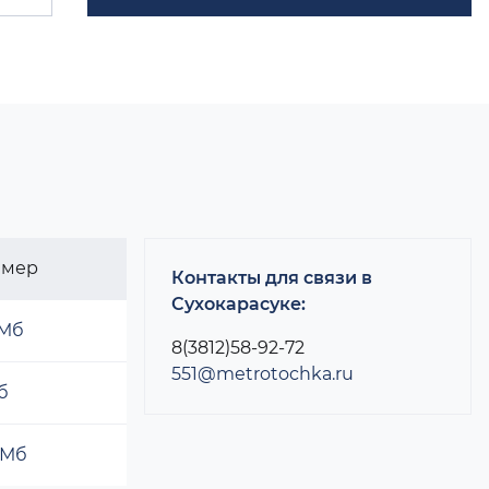
змер
Контакты для связи в
Сухокарасуке:
 Мб
8(3812)58-92-72
551@metrotochka.ru
б
 Мб