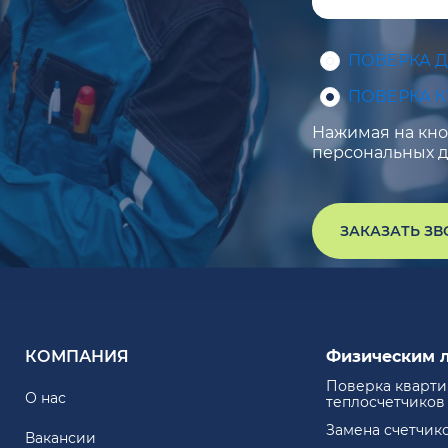
ПОВЕРКА 
ПОВЕРКА 
Нажимая на кноп
персональных д
ЗАКАЗАТЬ З
КОМПАНИЯ
Физическим 
Поверка кварт
О нас
теплосчетчиков
Замена счетчик
Вакансии