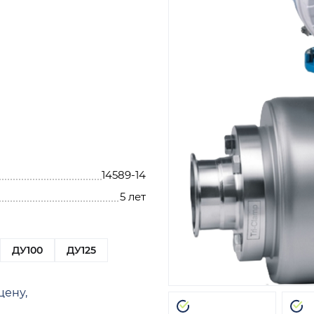
14589-14
5 лет
ДУ100
ДУ125
цену,