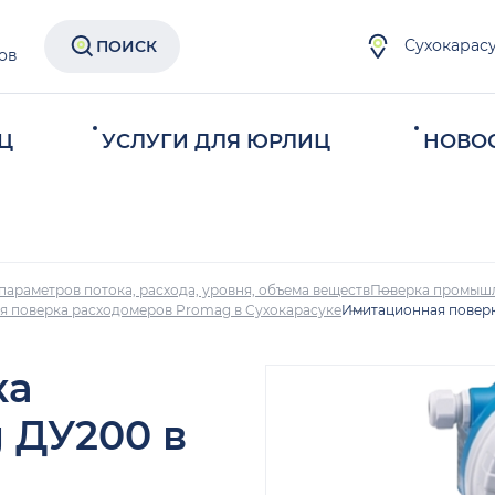
Сухокарас
ПОИСК
ов
Ц
УСЛУГИ ДЛЯ ЮРЛИЦ
НОВО
параметров потока, расхода, уровня, объема веществ
Поверка промыш
 поверка расходомеров Promag в Сухокарасуке
Имитационная поверк
ка
 ДУ200 в