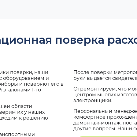
ационная поверка рас
дики поверки, наши
После поверки метроло
 с оборудованием и
руки выдается свидетел
риборы и поверяют его в
Отремонтируем, что мо
 эталонами 1-го
центром многих изгото
электронщики.
ашей области
Персональный менеджер
верим их у наших
комфортное прохождение
одходим к решению
демонтаж-монтаж, поста
другие вопросы. Наши со
транспортными