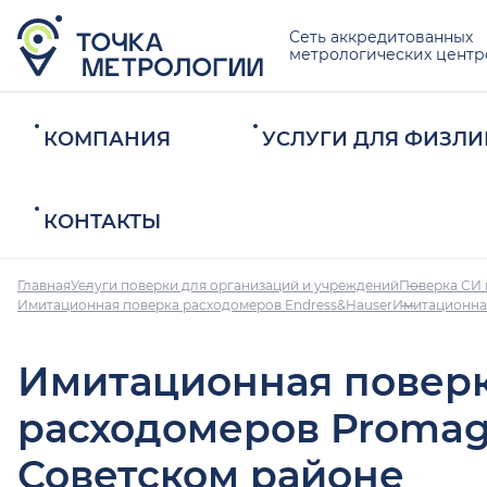
Сеть аккредитованных
метрологических центр
КОМПАНИЯ
УСЛУГИ ДЛЯ ФИЗЛИ
КОНТАКТЫ
Главная
Услуги поверки для организаций и учреждений
Поверка СИ 
Имитационная поверка расходомеров Endress&Hauser
Имитационная
Имитационная повер
расходомеров Promag
Советском районе