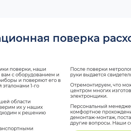
ационная поверка рас
дики поверки, наши
После поверки метроло
 вам с оборудованием и
руки выдается свидетел
риборы и поверяют его в
Отремонтируем, что мо
 эталонами 1-го
центром многих изгото
электронщики.
ашей области
Персональный менеджер
верим их у наших
комфортное прохождение
одходим к решению
демонтаж-монтаж, поста
другие вопросы. Наши со
транспортными