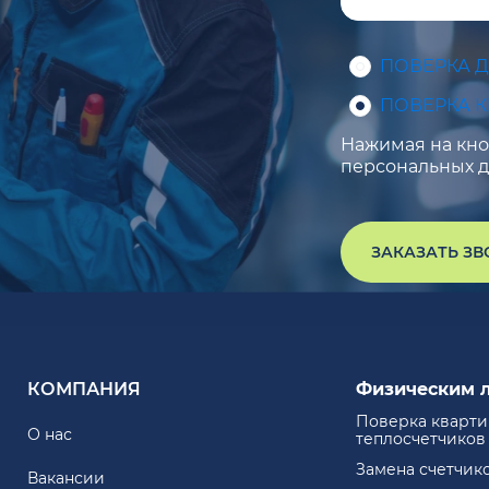
ПОВЕРКА 
ПОВЕРКА 
Нажимая на кноп
персональных д
ЗАКАЗАТЬ З
КОМПАНИЯ
Физическим 
Поверка кварт
О нас
теплосчетчиков
Замена счетчик
Вакансии