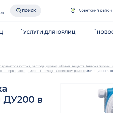
Советский район
ПОИСК
ов
Ц
УСЛУГИ ДЛЯ ЮРЛИЦ
НОВО
параметров потока, расхода, уровня, объема веществ
Поверка промыш
 поверка расходомеров Promag в Советском районе
Имитационная по
ка
 ДУ200 в