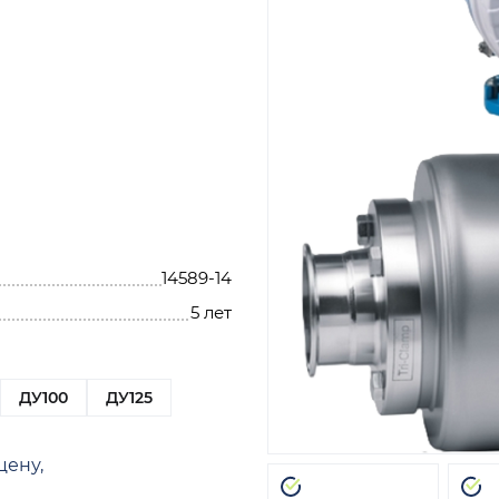
14589-14
5 лет
ДУ100
ДУ125
цену,