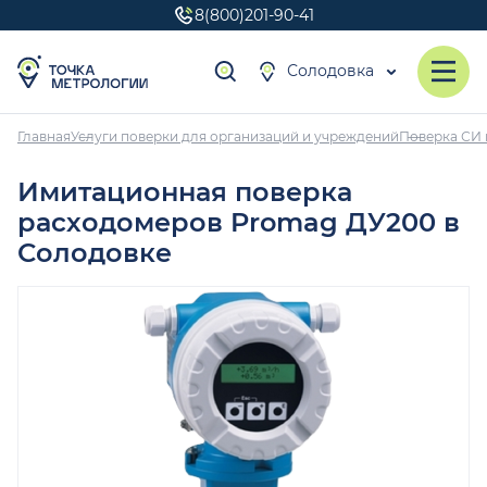
8(800)201-90-41
Солодовка
Главная
Услуги поверки для организаций и учреждений
Поверка СИ 
Имитационная поверка
расходомеров Promag ДУ200 в
Солодовке